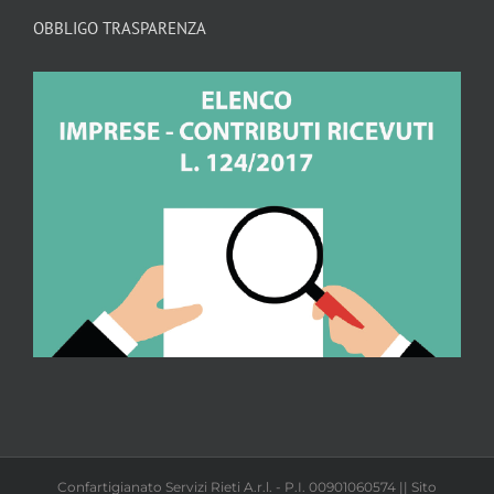
OBBLIGO TRASPARENZA
Confartigianato Servizi Rieti A.r.l. - P.I. 00901060574 || Sito