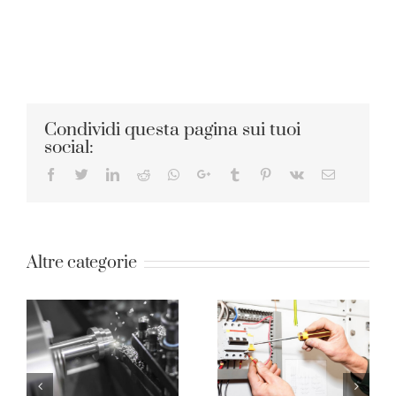
Condividi questa pagina sui tuoi
social:
Facebook
Twitter
LinkedIn
Reddit
Whatsapp
Google+
Tumblr
Pinterest
Vk
Email
Altre categorie