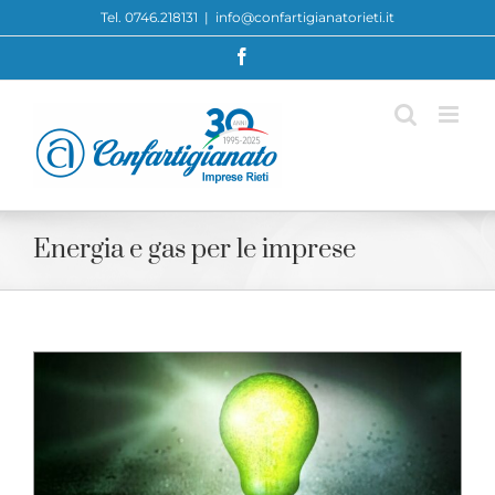
Skip
Tel. 0746.218131
|
info@confartigianatorieti.it
to
Facebook
content
Energia e gas per le imprese