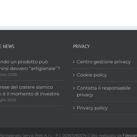
E NEWS
PRIVACY
ndo un prodotto può
Centro gestione privacy
nirsi davvero “artigianale”?
Cookie policy
osto 2026
ese del cratere sismico
Contatta il responsabile
: è il momento di investire
privacy
glio 2026
Privacy policy
artigianato Servizi Rieti A.r.l. - P.I. 00901060574 || Sito realizzato da
Fdesig