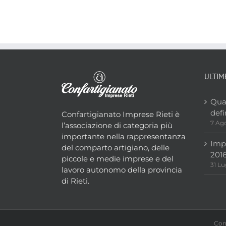
ULTIM
Qua
defi
Confartigianato Imprese Rieti è
7 Ag
l’associazione di categoria più
importante nella rappresentanza
Impr
del comparto artigiano, delle
2016
piccole e medie imprese e del
31 Lu
lavoro autonomo della provincia
di Rieti.
Conf