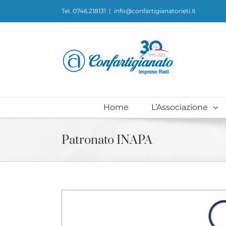
Skip
Tel. 0746.218131
|
info@confartigianatorieti.it
to
content
Home
L’Associazione
Patronato INAPA