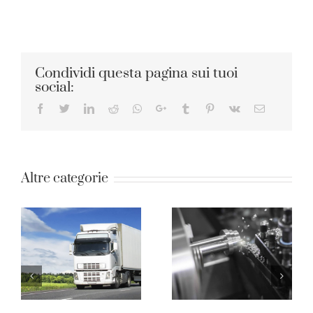
Condividi questa pagina sui tuoi
social:
Facebook
Twitter
LinkedIn
Reddit
Whatsapp
Google+
Tumblr
Pinterest
Vk
Email
Altre categorie