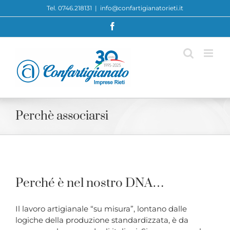
Skip
Tel. 0746.218131
|
info@confartigianatorieti.it
to
Facebook
content
Perchè associarsi
Perché è nel nostro DNA…
Il lavoro artigianale “su misura”, lontano dalle
logiche della produzione standardizzata, è da