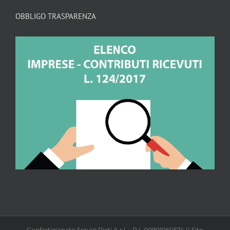
OBBLIGO TRASPARENZA
Confartigianato Servizi Rieti A.r.l. - P.I. 00901060574 || Sito