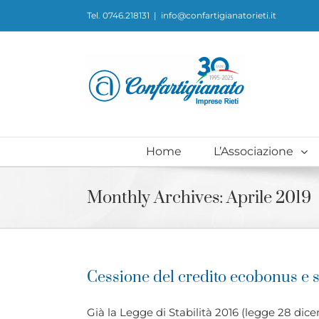
Skip
Tel. 0746.218131
|
info@confartigianatorieti.it
to
content
Home
L’Associazione
Monthly Archives:
Aprile 2019
Cessione del credito ecobonus e
Già la Legge di Stabilità 2016 (legge 28 dicem