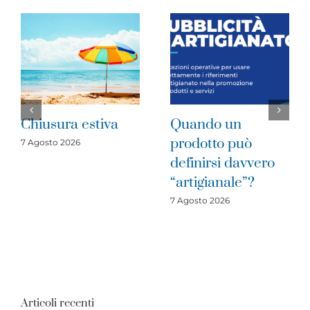
iva
Quando un
Imprese del
prodotto può
cratere sismic
definirsi davvero
2016: è il mo
“artigianale”?
di investire
7 Agosto 2026
31 Luglio 2026
Articoli recenti