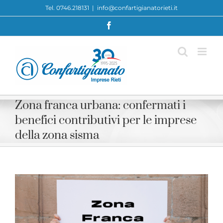
Skip
Tel. 0746.218131
|
info@confartigianatorieti.it
to
Facebook
content
Zona franca urbana: confermati i
benefici contributivi per le imprese
della zona sisma
View
Larger
Image