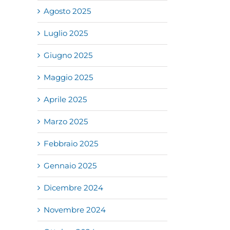
Agosto 2025
Luglio 2025
Giugno 2025
Maggio 2025
Aprile 2025
aldo
Iperammortamento
Deindustrializzaz
Marzo 2025
a
2026:
aperto il fondo
Febbraio 2025
er
un’opportunità
perduto per
lute
per investire
investimenti
Gennaio 2025
a dei
30 Giugno 2026
24 Giugno 2026
Dicembre 2024
Novembre 2024