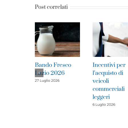
Post correlati
do Fresco
Incentivi per
Pubblica
io 2026
l’acquisto di
bando V
veicoli
Artigia
glio 2026
commerciali
1 Luglio 202
leggeri
6 Luglio 2026