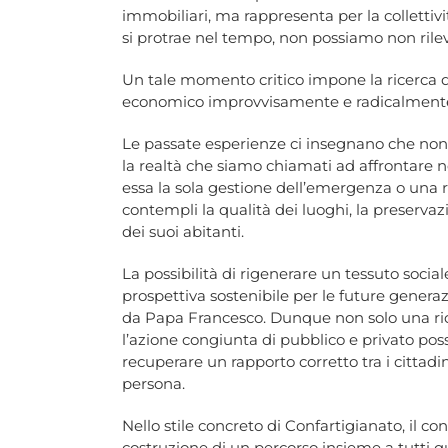
immobiliari, ma rappresenta per la colletti
si protrae nel tempo, non possiamo non rilev
Un tale momento critico impone la ricerca di
economico improvvisamente e radicalmente
Le passate esperienze ci insegnano che non 
la realtà che siamo chiamati ad affrontare no
essa la sola gestione dell’emergenza o una 
contempli la qualità dei luoghi, la preservazio
dei suoi abitanti.
La possibilità di rigenerare un tessuto socia
prospettiva sostenibile per le future generaz
da Papa Francesco. Dunque non solo una ric
l’azione congiunta di pubblico e privato poss
recuperare un rapporto corretto tra i cittadin
persona.
Nello stile concreto di Confartigianato, il c
costruzione di un percorso insieme a tutti q