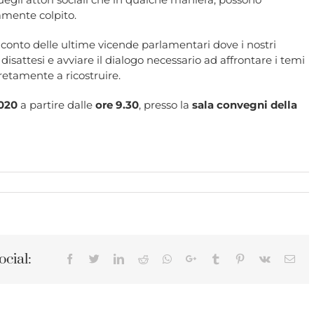
ramente colpito.
onto delle ultime vicende parlamentari dove i nostri
ttesi e avviare il dialogo necessario ad affrontare i temi
retamente a ricostruire.
020
a partire dalle
ore 9.30
, presso la
sala convegni della
ocial:
Facebook
Twitter
LinkedIn
Reddit
Whatsapp
Google+
Tumblr
Pinterest
Vk
Ema