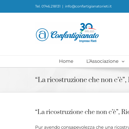
Skip
Tel. 0746.218131
|
info@confartigianatorieti.it
to
content
Home
L’Associazione
“La ricostruzione che non c’è”, 
“La ricostruzione che non c’è”, Ri
Pur avendo consapevolezza che una ricostruz