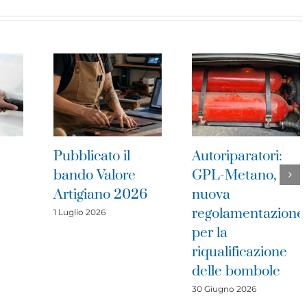
to il
Autoriparatori:
Piano Anti C
alore
GPL-Metano,
2026, firmat
no 2026
nuova
l’ordinanza p
regolamentazione
tutelare la sa
6
per la
e la sicurezz
riqualificazione
lavoratori del
delle bombole
Lazio
30 Giugno 2026
30 Giugno 2026