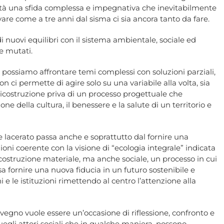
vità una sfida complessa e impegnativa che inevitabilmente
are come a tre anni dal sisma ci sia ancora tanto da fare.
 nuovi equilibri con il sistema ambientale, sociale ed
 mutati.
possiamo affrontare temi complessi con soluzioni parziali,
n ci permette di agire solo su una variabile alla volta, sia
ricostruzione priva di un processo progettuale che
ne della cultura, il benessere e la salute di un territorio e
le lacerato passa anche e soprattutto dal fornire una
ioni coerente con la visione di “ecologia integrale” indicata
ostruzione materiale, ma anche sociale, un processo in cui
a fornire una nuova fiducia in un futuro sostenibile e
i e le istituzioni rimettendo al centro l’attenzione alla
onvegno vuole essere un’occasione di riflessione, confronto e
uegli attori sociali che in qualche maniera, possono