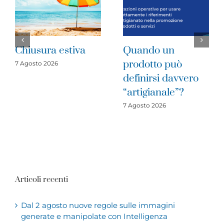
tiva
Quando un
Imprese del
prodotto può
cratere sismic
definirsi davvero
2016: è il mo
“artigianale”?
di investire
7 Agosto 2026
31 Luglio 2026
Articoli recenti
Dal 2 agosto nuove regole sulle immagini
generate e manipolate con Intelligenza