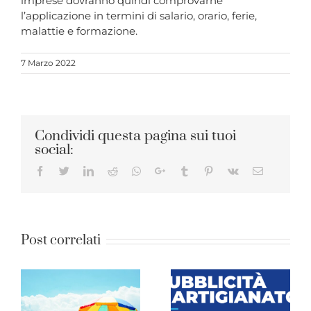
imprese dovranno quindi comprovarne
l’applicazione in termini di salario, orario, ferie,
malattie e formazione.
7 Marzo 2022
Condividi questa pagina sui tuoi
social:
Facebook
Twitter
LinkedIn
Reddit
Whatsapp
Google+
Tumblr
Pinterest
Vk
Email
Post correlati