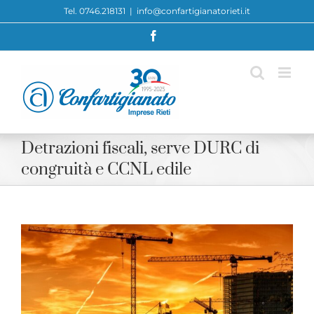
Skip
Tel. 0746.218131
|
info@confartigianatorieti.it
to
Facebook
content
Detrazioni fiscali, serve DURC di
congruità e CCNL edile
View
Larger
Image