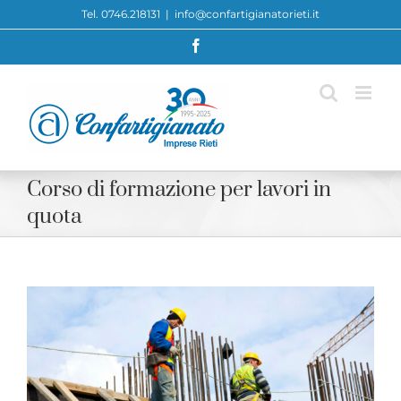
Skip
Tel. 0746.218131
|
info@confartigianatorieti.it
to
Facebook
content
Corso di formazione per lavori in
quota
View
Larger
Image