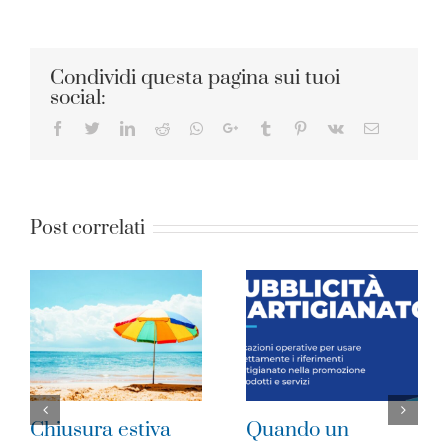
Condividi questa pagina sui tuoi
social:
Facebook
Twitter
LinkedIn
Reddit
Whatsapp
Google+
Tumblr
Pinterest
Vk
Email
Post correlati
iva
Quando un
Imprese del