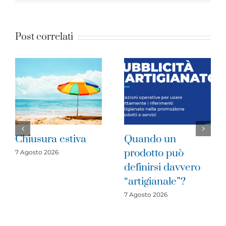
Post correlati
Quando un
Imprese del
prodotto può
cratere sismico
definirsi davvero
2016: è il moment
“artigianale”?
di investire
7 Agosto 2026
31 Luglio 2026