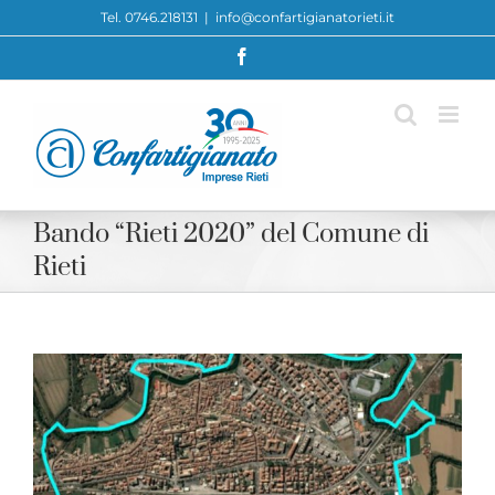
Skip
Tel. 0746.218131
|
info@confartigianatorieti.it
to
Facebook
content
Bando “Rieti 2020” del Comune di
Rieti
View
Larger
Image