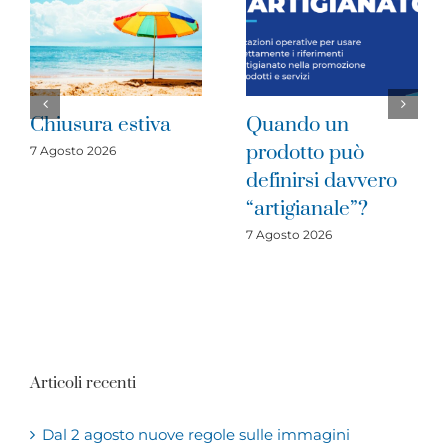
stiva
Quando un
Imprese del
prodotto può
cratere sism
definirsi davvero
2016: è il 
“artigianale”?
di investire
7 Agosto 2026
31 Luglio 2026
Articoli recenti
Dal 2 agosto nuove regole sulle immagini