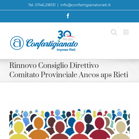
Skip
Tel. 0746.218131
|
info@confartigianatorieti.it
to
Facebook
content
Rinnovo Consiglio Direttivo
Comitato Provinciale Ancos aps Rieti
View
Larger
Image