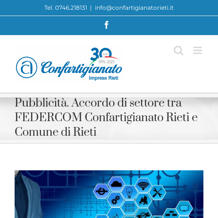
Skip
Tel. 0746.218131
|
info@confartigianatorieti.it
to
Facebook
content
Pubblicità. Accordo di settore tra
FEDERCOM Confartigianato Rieti e
Comune di Rieti
View
Larger
Image