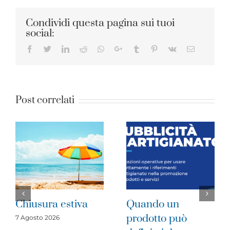
Condividi questa pagina sui tuoi
social:
Facebook
Twitter
LinkedIn
Reddit
Whatsapp
Google+
Tumblr
Pinterest
Vk
Email
Post correlati
Quando un
Imprese del
prodotto può
cratere sismico