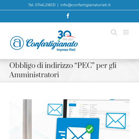
Skip
Tel. 0746.218131
|
info@confartigianatorieti.it
to
Facebook
content
Obbligo di indirizzo “PEC” per gli
Amministratori
View
Larger
Image