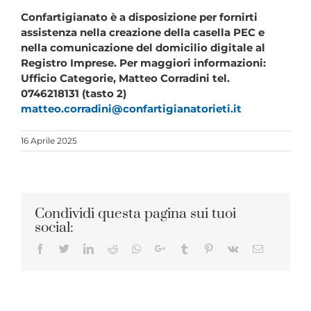
Confartigianato è a disposizione per fornirti
assistenza nella creazione della casella PEC e
nella comunicazione del domicilio digitale al
Registro Imprese. Per maggiori informazioni:
Ufficio Categorie, Matteo Corradini tel.
0746218131 (tasto 2)
matteo.corradini@confartigianatorieti.it
16 Aprile 2025
Condividi questa pagina sui tuoi
social:
Facebook
Twitter
LinkedIn
Reddit
Whatsapp
Google+
Tumblr
Pinterest
Vk
Email