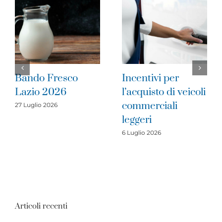
sco
Incentivi per
Pubblicato i
6
l’acquisto di veicoli
bando Valor
commerciali
Artigiano 2
leggeri
1 Luglio 2026
6 Luglio 2026
Articoli recenti