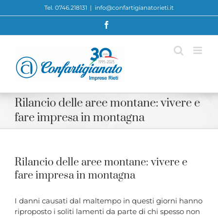
Skip
Tel. 0746.218131
|
info@confartigianatorieti.it
to
Facebook
content
Rilancio delle aree montane: vivere e
fare impresa in montagna
Rilancio delle aree montane: vivere e
fare impresa in montagna
I danni causati dal maltempo in questi giorni hanno
riproposto i soliti lamenti da parte di chi spesso non