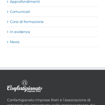
Approfondimenti
Comunicati
Corsi di formazione
In evidenza
News
Confartigianato Imprese Rieti è l’associazione di