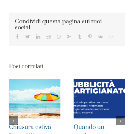
Condividi questa pagina sui tuoi
social:
Facebook
Twitter
LinkedIn
Reddit
Whatsapp
Google+
Tumblr
Pinterest
Vk
Email
Post correlati
Quando un
Imprese del