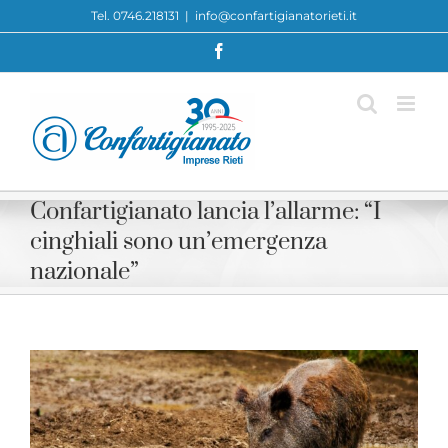
Skip
Tel. 0746.218131
|
info@confartigianatorieti.it
to
Facebook
content
Confartigianato lancia l’allarme: “I
cinghiali sono un’emergenza
nazionale”
View
Larger
Image