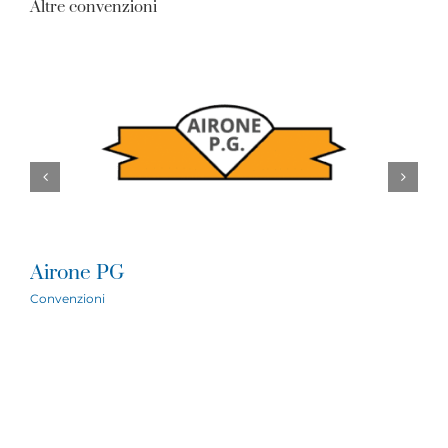
Altre convenzioni
Airone PG
A
Convenzioni
C