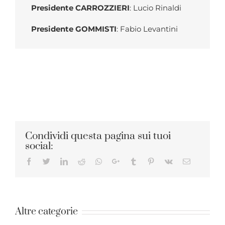
Presidente CARROZZIERI
: Lucio Rinaldi
Presidente GOMMISTI
: Fabio Levantini
Condividi questa pagina sui tuoi
social:
Facebook
Twitter
LinkedIn
Reddit
Whatsapp
Google+
Tumblr
Pinterest
Vk
Email
Altre categorie